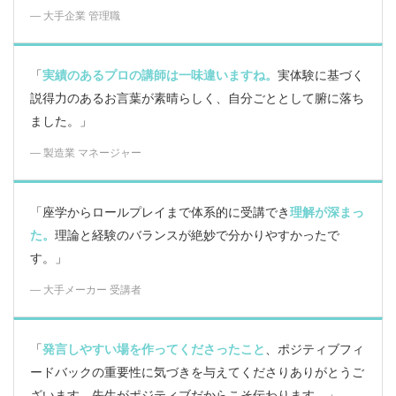
― 大手企業 管理職
「
実績のあるプロの講師は一味違いますね。
実体験に基づく
説得力のあるお言葉が素晴らしく、自分ごととして腑に落ち
ました。」
― 製造業 マネージャー
「座学からロールプレイまで体系的に受講でき
理解が深まっ
た。
理論と経験のバランスが絶妙で分かりやすかったで
す。」
― 大手メーカー 受講者
「
発言しやすい場を作ってくださったこと
、ポジティブフィ
ードバックの重要性に気づきを与えてくださりありがとうご
ざいます。先生がポジティブだからこそ伝わります。」