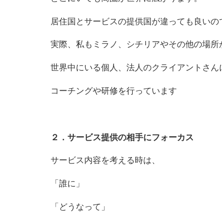
居住国とサービス
の
提供国が違っても良い
の
実際、私もミラノ、シチリアやそ
の
他
の
場所
世界中にいる個人、法人
の
クライアントさん
コーチングや研修を行っています
２．サービス提供
の
相手にフォーカス
サービス内容を考える時は、
「誰に」
「どうなって」