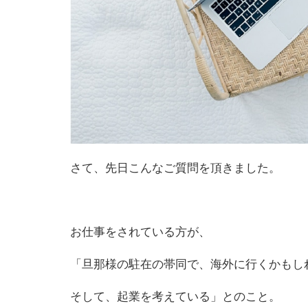
さて、先日こんなご質問を頂きました。
お仕事をされている方が、
「旦那様
の
駐在
の
帯同で、海外に行くかもし
そして、起業を考えている」と
の
こと。