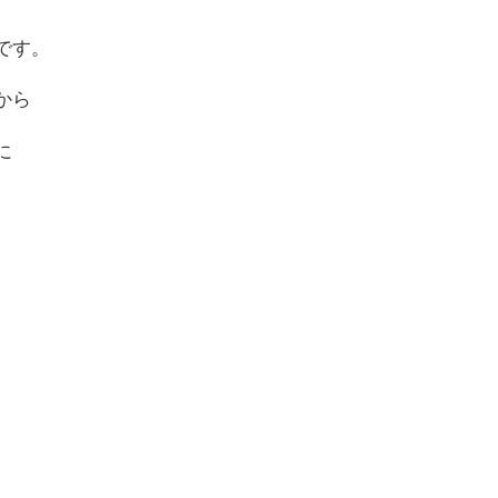
です。
から
に