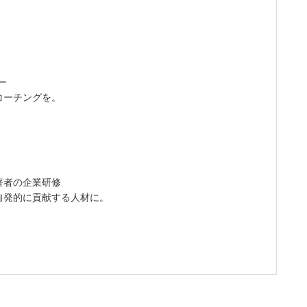
ー
コーチングを。
・著者の企業研修
自発的に貢献する人材に。