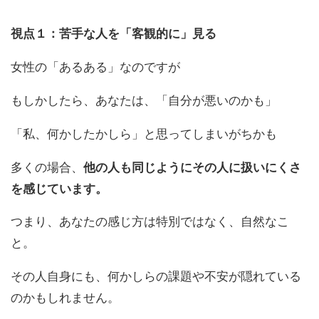
視点１：苦手な人を「客観的に」見る
女性
の
「あるある」な
の
ですが
もしかしたら、あなたは、「自分が悪い
の
かも」
「私、何かしたかしら」と思ってしまいがちかも
多く
の
場合、
他
の
人も同じようにそ
の
人に扱いにくさ
を感じていま
す。
つまり、あなた
の
感じ方は特別ではなく、自然なこ
と。
そ
の
人自身にも、
何かしら
の
課題や不安が隠れている
の
かもしれません。