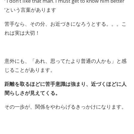
‘ I don’t like that man. I must get to know him better
‘という言葉があります
苦手なら、そ
の
分、お近づきになろうとする。。。
こ
れは実は大切！
意外にも、「あれ、思ってたより普通
の
人かも」
と感
じることがあります。
距離を取るほどに苦手意識は強まり、
近づくほどに人
間らしさが見えてくる。
そ
の
一歩が、関係をやわらげるきっかけになります。