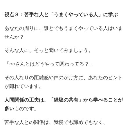
視点３：苦手な人と「うまくやっている人」に学ぶ
あなた
の
周りに、誰とでもうまくやっている人はいま
せんか？
そんな人に、そっと聞いてみましょう。
「○○さんとはどうやって関わってる？」
そ
の
人なり
の
距離感や声
の
かけ方に、
あなた
の
ヒント
が隠れています。
人間関係
の
工夫は、「経験
の
共有」から学べることが
多い
も
の
です
。
苦手な人と
の
関係は、我慢でも諦めでもなく、